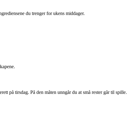
 ingrediensene du trenger for ukens middager.
skapene.
tt på tirsdag. På den måten unngår du at små rester går til spille.