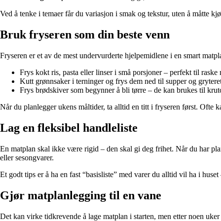
Ved å tenke i temaer får du variasjon i smak og tekstur, uten å måtte kj
Bruk fryseren som din beste venn
Fryseren er et av de mest undervurderte hjelpemidlene i en smart matplan
Frys kokt ris, pasta eller linser i små porsjoner – perfekt til raske
Kutt grønnsaker i terninger og frys dem ned til supper og gryteret
Frys brødskiver som begynner å bli tørre – de kan brukes til krut
Når du planlegger ukens måltider, ta alltid en titt i fryseren først. Ofte
Lag en fleksibel handleliste
En matplan skal ikke være rigid – den skal gi deg frihet. Når du har plan
eller sesongvarer.
Et godt tips er å ha en fast “basisliste” med varer du alltid vil ha i hus
Gjør matplanlegging til en vane
Det kan virke tidkrevende å lage matplan i starten, men etter noen uker b