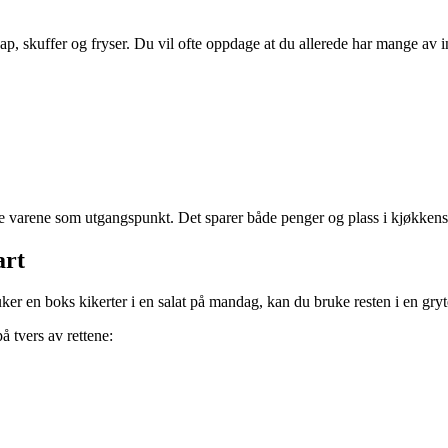
 skap, skuffer og fryser. Du vil ofte oppdage at du allerede har mange av
isse varene som utgangspunkt. Det sparer både penger og plass i kjøkken
art
 en boks kikerter i en salat på mandag, kan du bruke resten i en grytere
å tvers av rettene: