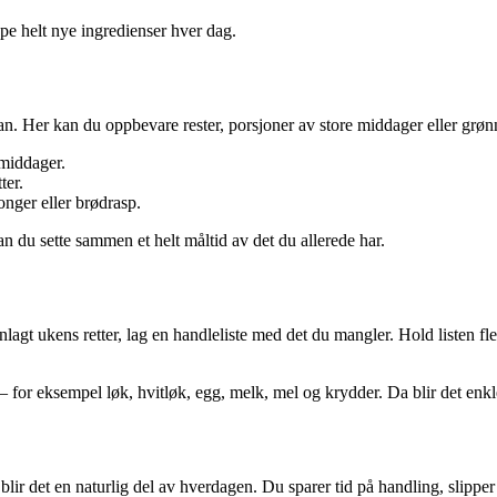
øpe helt nye ingredienser hver dag.
. Her kan du oppbevare rester, porsjoner av store middager eller grønnsa
 middager.
ter.
onger eller brødrasp.
 kan du sette sammen et helt måltid av det du allerede har.
lagt ukens retter, lag en handleliste med det du mangler. Hold listen fle
et – for eksempel løk, hvitløk, egg, melk, mel og krydder. Da blir det enk
lir det en naturlig del av hverdagen. Du sparer tid på handling, slipper 