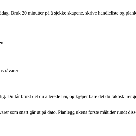
ddag. Bruk 20 minutter på å sjekke skapene, skrive handleliste og planle
en
ns råvarer
lig. Du får brukt det du allerede har, og kjøper bare det du faktisk tre
er varer som snart går ut på dato. Planlegg ukens første måltider rundt d