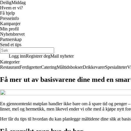
Deilig
Middag
Hvem er vi?
Få hjelp
Presseinfo
Kampanjer
Min profil
Nyhetsbrevet
Partnerskap
Send et tips
Logg inn
Registrer deg
Mail nyheter
Kategorier
Restaurant
Ferdigretter
Catering
Måltidsbokser
Drikkevarer
Spesialiteter
V
Få mer ut av basisvarene dine med en sma
En gjennomtenkt matplan handler ikke bare om å spare tid og penger – d
linser, mel og hermetikk, men likevel ender vi ofte med å kjøpe nytt f
Her får du tips til hvordan du kan planlegge måltidene dine slik at basis