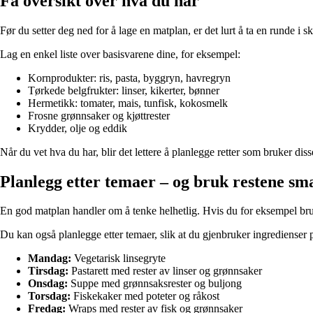
Få oversikt over hva du har
Før du setter deg ned for å lage en matplan, er det lurt å ta en runde i
Lag en enkel liste over basisvarene dine, for eksempel:
Kornprodukter: ris, pasta, byggryn, havregryn
Tørkede belgfrukter: linser, kikerter, bønner
Hermetikk: tomater, mais, tunfisk, kokosmelk
Frosne grønnsaker og kjøttrester
Krydder, olje og eddik
Når du vet hva du har, blir det lettere å planlegge retter som bruker d
Planlegg etter temaer – og bruk restene sm
En god matplan handler om å tenke helhetlig. Hvis du for eksempel bruker
Du kan også planlegge etter temaer, slik at du gjenbruker ingredienser p
Mandag:
Vegetarisk linsegryte
Tirsdag:
Pastarett med rester av linser og grønnsaker
Onsdag:
Suppe med grønnsaksrester og buljong
Torsdag:
Fiskekaker med poteter og råkost
Fredag:
Wraps med rester av fisk og grønnsaker