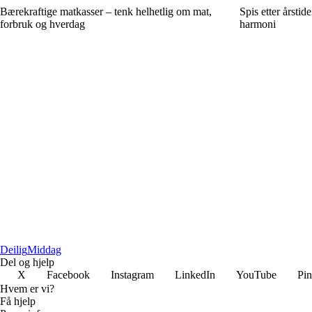
Bærekraftige matkasser – tenk helhetlig om mat,
Spis etter årstid
forbruk og hverdag
harmoni
Deilig
Middag
Del og hjelp
X
Facebook
Instagram
LinkedIn
YouTube
Pin
Hvem er vi?
Få hjelp