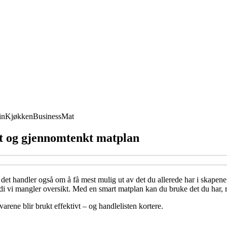
in
Kjøkken
Business
Mat
rt og gjennomtenkt matplan
et handler også om å få mest mulig ut av det du allerede har i skapene.
ordi vi mangler oversikt. Med en smart matplan kan du bruke det du har,
varene blir brukt effektivt – og handlelisten kortere.